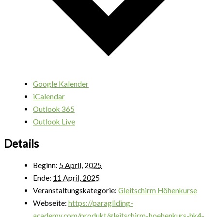
Google Kalender
iCalendar
Outlook 365
Outlook Live
Details
Beginn:
5 April, 2025
Ende:
11 April, 2025
Veranstaltungskategorie:
Gleitschirm Höhenkurse
Webseite:
https://paragliding-
academy.com/produkt/gleitschirm-hoehenkurs-hk4-