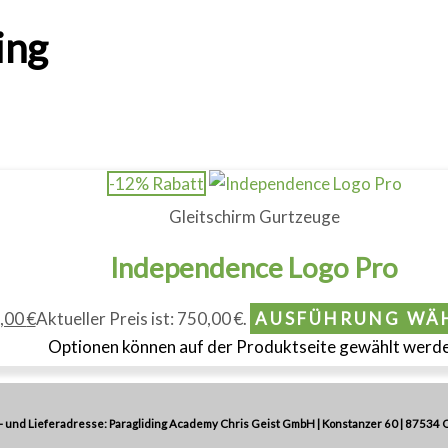
ing
-12% Rabatt
Gleitschirm Gurtzeuge
Independence Logo Pro
,00
€
Aktueller Preis ist: 750,00 €.
AUSFÜHRUNG WÄ
Optionen können auf der Produktseite gewählt werd
 und Lieferadresse: Paragliding Academy Chris Geist GmbH | Konstanzer 60 | 87534 