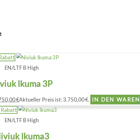
t
Rabatt
EN/LTF B High
viuk Ikuma 3P
750,00
€
Aktueller Preis ist: 3.750,00 €.
IN DEN WARE
 Rabatt
EN/LTF B High
iviuk Ikuma3