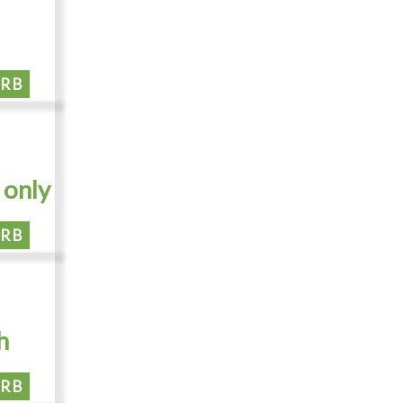
ORB
 only
ORB
h
ORB