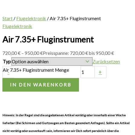
Start
/
Flugelektronik
/ Air 7.35+ Fluginstrument
Flugelektronik
Air 7.35+ Fluginstrument
720,00
€
–
950,00
€
Preisspanne: 720,00 € bis 950,00 €
Typ
Zurücksetzen
Air 7.35+ Fluginstrument Menge
-
+
IN DEN WARENKORB
Hinweis: In der Regel sind die angebotenen Artikel vorrätig oder innerhalb einer Woche
lieferbar (Bei Schirmen und Gurtzeugen am Besten gesondert Anfragen). Sollte ein Artikel
nicht vorrätig oder ausverkauft sein, informieren wir Dich sofort persönlich über die