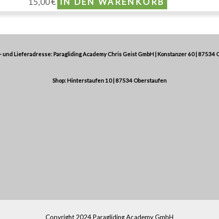
15,00
€
IN DEN WARENKORB
 und Lieferadresse: Paragliding Academy Chris Geist GmbH | Konstanzer 60 | 87534 
Shop: Hinterstaufen 10 | 87534 Oberstaufen
Copyright 2024 Paragliding Academy GmbH