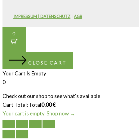
IMPRESSUM | DATENSCHUTZ
|
AGB
0
CLOSE CART
Your Cart Is Empty
0
Check out our shop to see what's available
Cart Total:
Total
0,00
€
Your cart is empty. Shop now →