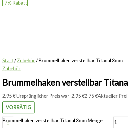
-7% Rabatt
Start
/
Zubehör
/ Brummelhaken verstellbar Titanal 3mm
Zubehör
Brummelhaken verstellbar Titan
2,95
€
Ursprünglicher Preis war: 2,95 €
2,75
€
Aktueller Preis
VORRÄTIG
Brummelhaken verstellbar Titanal 3mm Menge
-