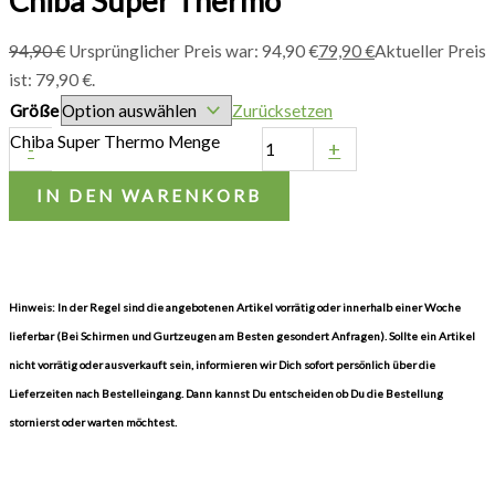
Chiba Super Thermo
94,90
€
Ursprünglicher Preis war: 94,90 €
79,90
€
Aktueller Preis
ist: 79,90 €.
Größe
Zurücksetzen
Chiba Super Thermo Menge
-
+
IN DEN WARENKORB
Hinweis: In der Regel sind die angebotenen Artikel vorrätig oder innerhalb einer Woche
lieferbar (Bei Schirmen und Gurtzeugen am Besten gesondert Anfragen). Sollte ein Artikel
nicht vorrätig oder ausverkauft sein, informieren wir Dich sofort persönlich über die
Lieferzeiten nach Bestelleingang. Dann kannst Du entscheiden ob Du die Bestellung
stornierst oder warten möchtest.