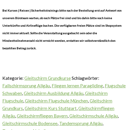
Bei Kursen | Reisen | Sicherheitstrainings bitte nach der Bestellung erst auf Antwort von
unserem Büroteam warten, ob noch Plätze frei sind und bis dahin bitte noch keine
Unterkünfte und Airlineflüge buchen. Die verfügbaren freien Plätze sind im Shopsystem
nicht immer aktuell. Sollte die Veranstaltung ausgebucht sein oder die
Mindestteilnehmerzahl nicht erreicht werden, erstatten wir selbstverständlich den
bezahlten Betrag zurück.
Kategorie:
Gleitschirm Grundkurse
Schlagwörter:
Fallschirmsprung Allgäu
,
Fliegen lernen Paragliding
,
Flugschule
Schwaben
,
Gleitschirm Ausbildung Allgäu
,
Gleitschirm
Flugschule
,
Gleitschirm Flugschule München
,
Gleitschirm
Grundkurs
,
Gleitschirm Kurs Stuttgart
,
Gleitschirmfliegen
Allgäu
,
Gleitschirmfliegen Bayern
,
Gleitschirmschule Allgäu
,
Gleitschirmschule Bodensee
,
Tandemsprung Allgäu
,