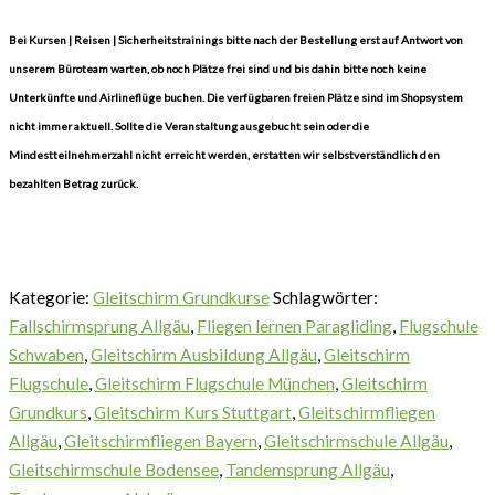
Bei Kursen | Reisen | Sicherheitstrainings bitte nach der Bestellung erst auf Antwort von
unserem Büroteam warten, ob noch Plätze frei sind und bis dahin bitte noch keine
Unterkünfte und Airlineflüge buchen. Die verfügbaren freien Plätze sind im Shopsystem
nicht immer aktuell. Sollte die Veranstaltung ausgebucht sein oder die
Mindestteilnehmerzahl nicht erreicht werden, erstatten wir selbstverständlich den
bezahlten Betrag zurück.
Kategorie:
Gleitschirm Grundkurse
Schlagwörter:
Fallschirmsprung Allgäu
,
Fliegen lernen Paragliding
,
Flugschule
Schwaben
,
Gleitschirm Ausbildung Allgäu
,
Gleitschirm
Flugschule
,
Gleitschirm Flugschule München
,
Gleitschirm
Grundkurs
,
Gleitschirm Kurs Stuttgart
,
Gleitschirmfliegen
Allgäu
,
Gleitschirmfliegen Bayern
,
Gleitschirmschule Allgäu
,
Gleitschirmschule Bodensee
,
Tandemsprung Allgäu
,