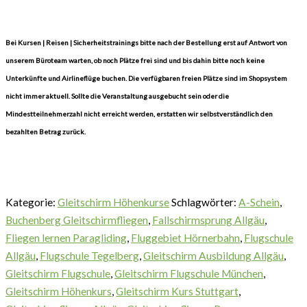
Bei Kursen | Reisen | Sicherheitstrainings bitte nach der Bestellung erst auf Antwort von
unserem Büroteam warten, ob noch Plätze frei sind und bis dahin bitte noch keine
Unterkünfte und Airlineflüge buchen. Die verfügbaren freien Plätze sind im Shopsystem
nicht immer aktuell. Sollte die Veranstaltung ausgebucht sein oder die
Mindestteilnehmerzahl nicht erreicht werden, erstatten wir selbstverständlich den
bezahlten Betrag zurück.
Kategorie:
Gleitschirm Höhenkurse
Schlagwörter:
A-Schein
,
Buchenberg Gleitschirmfliegen
,
Fallschirmsprung Allgäu
,
Fliegen lernen Paragliding
,
Fluggebiet Hörnerbahn
,
Flugschule
Allgäu
,
Flugschule Tegelberg
,
Gleitschirm Ausbildung Allgäu
,
Gleitschirm Flugschule
,
Gleitschirm Flugschule München
,
Gleitschirm Höhenkurs
,
Gleitschirm Kurs Stuttgart
,