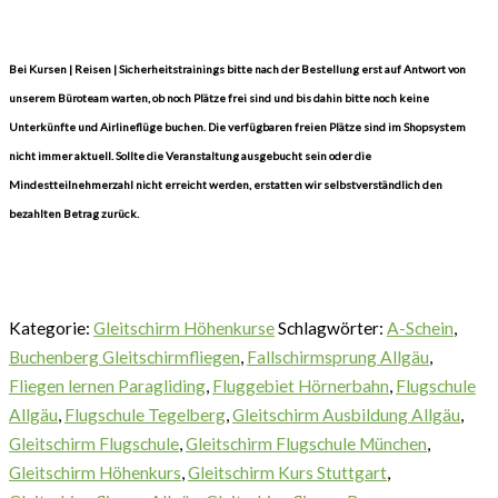
Bei Kursen | Reisen | Sicherheitstrainings bitte nach der Bestellung erst auf Antwort von
unserem Büroteam warten, ob noch Plätze frei sind und bis dahin bitte noch keine
Unterkünfte und Airlineflüge buchen. Die verfügbaren freien Plätze sind im Shopsystem
nicht immer aktuell. Sollte die Veranstaltung ausgebucht sein oder die
Mindestteilnehmerzahl nicht erreicht werden, erstatten wir selbstverständlich den
bezahlten Betrag zurück.
Kategorie:
Gleitschirm Höhenkurse
Schlagwörter:
A-Schein
,
Buchenberg Gleitschirmfliegen
,
Fallschirmsprung Allgäu
,
Fliegen lernen Paragliding
,
Fluggebiet Hörnerbahn
,
Flugschule
Allgäu
,
Flugschule Tegelberg
,
Gleitschirm Ausbildung Allgäu
,
Gleitschirm Flugschule
,
Gleitschirm Flugschule München
,
Gleitschirm Höhenkurs
,
Gleitschirm Kurs Stuttgart
,