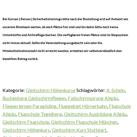
Bei Kursen | Reisen | Sicherheitstrainings bitte nach der Bestellung erst auf Antwort von
unserem Büroteam warten, ob noch Plätze frei sind und bis dahin bitte noch keine
Unterkünfte und Airlineflüge buchen. Die verfügbaren freien Plätze sind im Shopsystem
nicht immer aktuell. Sollte die Veranstaltung ausgebucht sein oder die
Mindestteilnehmerzahl nicht erreicht werden, erstatten wir selbstverständlich den
bezahlten Betrag zurück.
Kategorie:
Gleitschirm Höhenkurse
Schlagwörter:
A-Schein
,
Buchenberg Gleitschirmfliegen
,
Fallschirmsprung Allgäu
,
Fliegen lernen Paragliding
,
Fluggebiet Hörnerbahn
,
Flugschule
Allgäu
,
Flugschule Tegelberg
,
Gleitschirm Ausbildung Allgäu
,
Gleitschirm Flugschule
,
Gleitschirm Flugschule München
,
Gleitschirm Höhenkurs
,
Gleitschirm Kurs Stuttgart
,