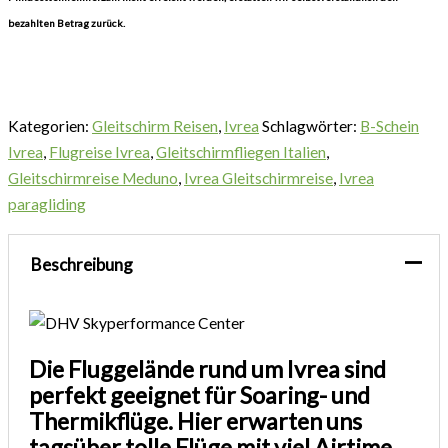
bezahlten Betrag zurück.
Kategorien:
Gleitschirm Reisen
,
Ivrea
Schlagwörter:
B-Schein
Ivrea
,
Flugreise Ivrea
,
Gleitschirmfliegen Italien
,
Gleitschirmreise Meduno
,
Ivrea Gleitschirmreise
,
Ivrea
paragliding
Beschreibung
Die Fluggelände rund um Ivrea sind
perfekt geeignet für Soaring- und
Thermikflüge. Hier erwarten uns
tagsüber tolle Flüge mit viel Airtime