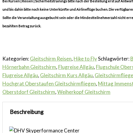
Bei Kursen | Reisen | Sicherheitstrainings bitte nach der Bestellung erst auf Antwo
und bis dahin bitte noch keine Unterkünfte und Airlineflüge buchen. Die verfügbaren
Sollte die Veranstaltung ausgebucht sein oder die Mindestteilnehmerzahl nicht erre
bezahlten Betrag zurück.
Kategorien:
Gleitschirm Reisen
,
Hike to Fly
Schlagwörter:
B
Hörnerbahn Gleitschirm
,
Flugreise Allgäu
,
Flugschule Ober
Flugreise Allgäu
,
Gleitschirm Kurs Allgäu
,
Gleitschirmflieg
Hochgrat Oberstaufen Gleitschirmfliegen
,
Mittag Immenst
Oberstdorf Gleitschirm
,
Weiherkopf Gleitschirm
Beschreibung