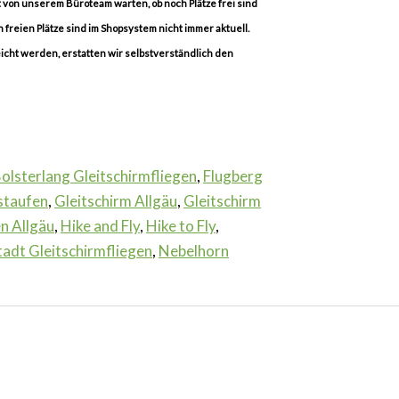
rt von unserem Büroteam warten, ob noch Plätze frei sind
 freien Plätze sind im Shopsystem nicht immer aktuell.
icht werden, erstatten wir selbstverständlich den
olsterlang Gleitschirmfliegen
,
Flugberg
staufen
,
Gleitschirm Allgäu
,
Gleitschirm
en Allgäu
,
Hike and Fly
,
Hike to Fly
,
adt Gleitschirmfliegen
,
Nebelhorn