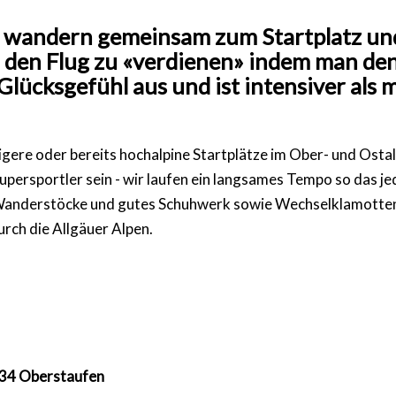
Wir wandern gemeinsam zum Startplatz u
h den Flug zu «verdienen» indem man den
s Glücksgefühl aus und ist intensiver al
igere oder bereits hochalpine Startplätze im Ober- und Osta
rsportler sein - wir laufen ein langsames Tempo so das jede
 Wanderstöcke und gutes Schuhwerk sowie Wechselklamotten
rch die Allgäuer Alpen.
534 Oberstaufen