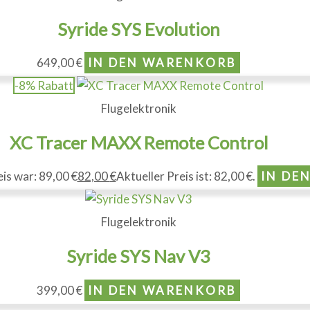
Syride SYS Evolution
649,00
€
IN DEN WARENKORB
-8% Rabatt
Flugelektronik
XC Tracer MAXX Remote Control
is war: 89,00 €
82,00
€
Aktueller Preis ist: 82,00 €.
IN DE
Flugelektronik
Syride SYS Nav V3
399,00
€
IN DEN WARENKORB