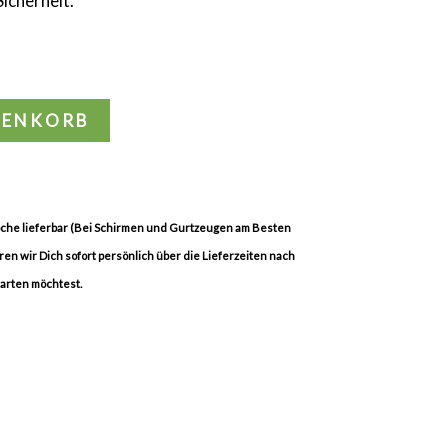
icherheit.
RENKORB
Woche lieferbar (Bei Schirmen und Gurtzeugen am Besten
eren wir Dich sofort persönlich über die Lieferzeiten nach
warten möchtest.