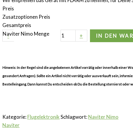
Wir empfehlen das Gerät mit FLARM zu nehmen, für Deine S
Preis
Zusatzoptionen Preis
Gesamtpreis
Naviter Nimo Menge
-
+
IN DEN WA
Hinweis: In der Regel sind die angebotenen Artikel vorrätig oder innerhalb einer 
gesondert Anfragen). Sollte ein Artikel nicht vorrätig oder ausverkauft sein, informi
Bestelleingang. Dann kannst Du entscheiden ob Du die Bestellung stornierst oder 
Kategorie:
Flugelektronik
Schlagwort:
Naviter Nimo
Naviter