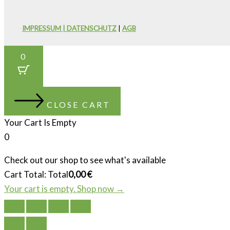
IMPRESSUM | DATENSCHUTZ
|
AGB
0
CLOSE CART
Your Cart Is Empty
0
Check out our shop to see what's available
Cart Total:
Total
0,00
€
Your cart is empty. Shop now →