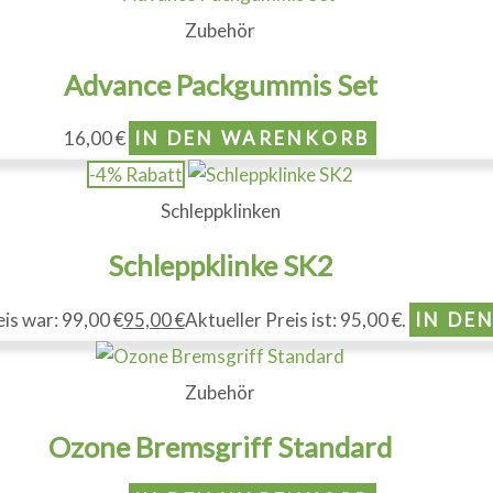
Zubehör
Advance Packgummis Set
16,00
€
IN DEN WARENKORB
-4% Rabatt
Schleppklinken
Schleppklinke SK2
is war: 99,00 €
95,00
€
Aktueller Preis ist: 95,00 €.
IN DE
Zubehör
Ozone Bremsgriff Standard