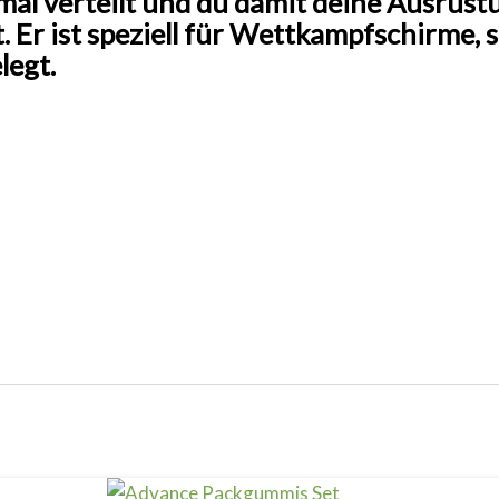
imal verteilt und du damit deine Ausrüs
. Er ist speziell für Wettkampfschirme,
legt.