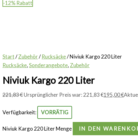
-12% Rabatt
Start
/
Zubehör
/
Rucksäcke
/ Niviuk Kargo 220 Liter
Rucksäcke
,
Sonderangebote
,
Zubehör
Niviuk Kargo 220 Liter
221,83
€
Ursprünglicher Preis war: 221,83 €
195,00
€
Aktuel
Verfügbarkeit:
VORRÄTIG
Niviuk Kargo 220 Liter Menge
IN DEN WARENKO