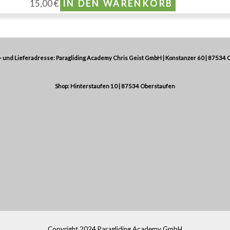
15,00
€
IN DEN WARENKORB
 und Lieferadresse: Paragliding Academy Chris Geist GmbH | Konstanzer 60 | 87534 
Shop: Hinterstaufen 10 | 87534 Oberstaufen
Copyright 2024 Paragliding Academy GmbH