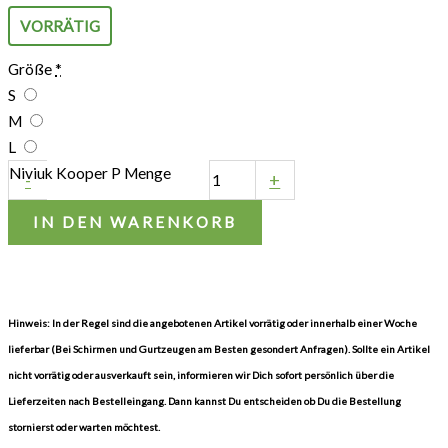
VORRÄTIG
Größe
*
S
M
L
Niviuk Kooper P Menge
-
+
IN DEN WARENKORB
Hinweis: In der Regel sind die angebotenen Artikel vorrätig oder innerhalb einer Woche
lieferbar (Bei Schirmen und Gurtzeugen am Besten gesondert Anfragen). Sollte ein Artikel
nicht vorrätig oder ausverkauft sein, informieren wir Dich sofort persönlich über die
Lieferzeiten nach Bestelleingang. Dann kannst Du entscheiden ob Du die Bestellung
stornierst oder warten möchtest.