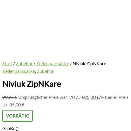
Start
/
Zubehör
/
Zellenpacksäcke
/ Niviuk ZipNKare
Zellenpacksäcke
,
Zubehör
Niviuk ZipNKare
90,75
€
Ursprünglicher Preis war: 90,75 €
85,00
€
Aktueller Preis
ist: 85,00 €.
VORRÄTIG
Größe
*