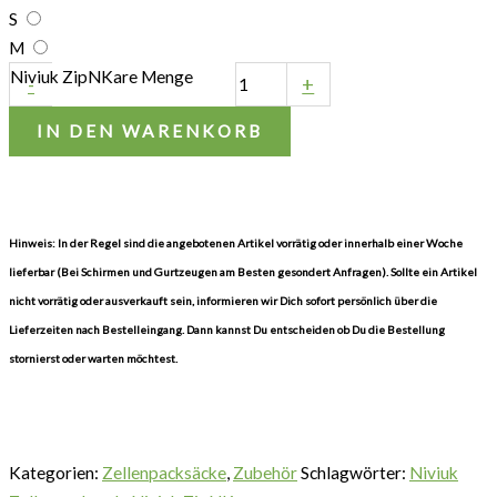
S
M
Niviuk ZipNKare Menge
-
+
IN DEN WARENKORB
Hinweis: In der Regel sind die angebotenen Artikel vorrätig oder innerhalb einer Woche
lieferbar (Bei Schirmen und Gurtzeugen am Besten gesondert Anfragen). Sollte ein Artikel
nicht vorrätig oder ausverkauft sein, informieren wir Dich sofort persönlich über die
Lieferzeiten nach Bestelleingang. Dann kannst Du entscheiden ob Du die Bestellung
stornierst oder warten möchtest.
Kategorien:
Zellenpacksäcke
,
Zubehör
Schlagwörter:
Niviuk