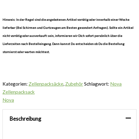
Hinweis: In der Regel sind die angebotenen Artikel vorrätig oder innerhalb einer Woche
lieferbar (Bei Schirmen und Gurtzeugen am Besten gesondert Anfragen). Sollte ein Artikel
nicht vorrätig oder ausverkauft sein, informieren wir Dich sofort persönlich über die
Lieferzeiten nach Bestelleingang. Dann kannst Du entscheiden ob Du die Bestellung
stornierst oder warten möchtest.
Kategorien:
Zellenpacksäcke
,
Zubehör
Schlagwort:
Nova
Zellenpacksack
Nova
Beschreibung