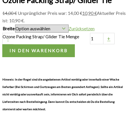
Ozone Packing Strap/ Glider Tie
14,00
€
Ursprünglicher Preis war: 14,00 €
10,90
€
Aktueller Preis
ist: 10,90 €.
Breite
Zurücksetzen
Ozone Packing Strap/ Glider Tie Menge
-
+
IN DEN WARENKORB
Hinweis: In der Regel sind die angebotenen Artikel vorrätig oder innerhalb einer Woche
lieferbar (Bei Schirmen und Gurtzeugen am Besten gesondert Anfragen). Sollte ein Artikel
nicht vorrätig oder ausverkauft sein, informieren wir Dich sofort persönlich über die
Lieferzeiten nach Bestelleingang. Dann kannst Du entscheiden ob Du die Bestellung
stornierst oder warten möchtest.