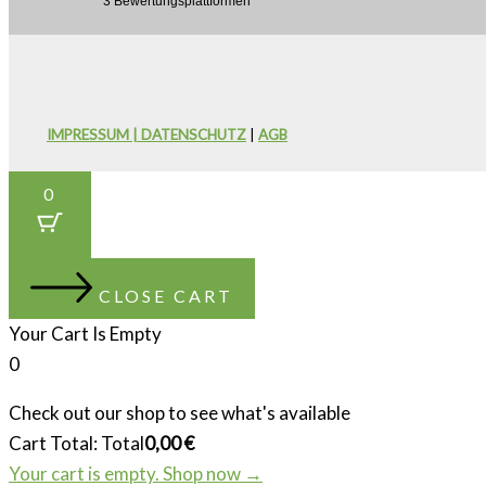
IMPRESSUM | DATENSCHUTZ
|
AGB
0
CLOSE CART
Your Cart Is Empty
0
Check out our shop to see what's available
Cart Total:
Total
0,00
€
Your cart is empty. Shop now →