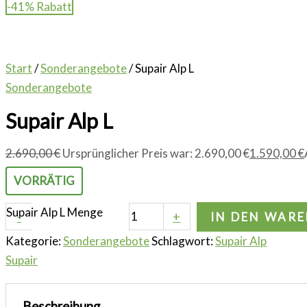
-41% Rabatt
Start
/
Sonderangebote
/ Supair Alp L
Sonderangebote
Supair Alp L
2.690,00
€
Ursprünglicher Preis war: 2.690,00 €
1.590,00
€
VORRÄTIG
Supair Alp L Menge
-
+
IN DEN WAR
Kategorie:
Sonderangebote
Schlagwort:
Supair Alp
Supair
Beschreibung