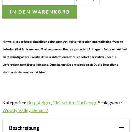
IN DEN WARENKORB
Hinweis: In der Regel sind die angebotenen Artikel vorrätig oder innerhalb einer Woche
lieferbar (Bei Schirmen und Gurtzeugen am Besten gesondert Anfragen). Sollte ein Artikel
nicht vorrätig oder ausverkauft sein, informieren wir Dich sofort persönlich über die
Lieferzeiten nach Bestelleingang. Dann kannst Du entscheiden ob Du die Bestellung
stornierst oder warten möchtest.
Kategorien:
Bergsteiger
,
Gleitschirm Gurtzeuge
Schlagwort:
Woody Valley Denali 2
Beschreibung