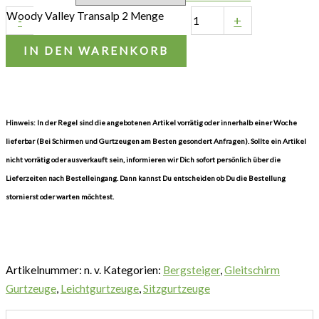
Woody Valley Transalp 2 Menge
-
+
IN DEN WARENKORB
Hinweis: In der Regel sind die angebotenen Artikel vorrätig oder innerhalb einer Woche
lieferbar (Bei Schirmen und Gurtzeugen am Besten gesondert Anfragen). Sollte ein Artikel
nicht vorrätig oder ausverkauft sein, informieren wir Dich sofort persönlich über die
Lieferzeiten nach Bestelleingang. Dann kannst Du entscheiden ob Du die Bestellung
stornierst oder warten möchtest.
Artikelnummer:
n. v.
Kategorien:
Bergsteiger
,
Gleitschirm
Gurtzeuge
,
Leichtgurtzeuge
,
Sitzgurtzeuge