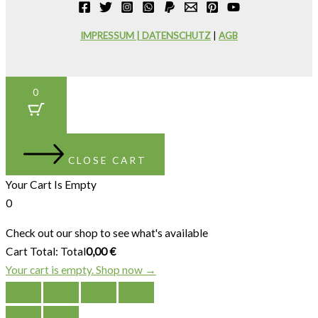
IMPRESSUM | DATENSCHUTZ
|
AGB
0
CLOSE CART
Your Cart Is Empty
0
Check out our shop to see what's available
Cart Total:
Total
0,00
€
Your cart is empty. Shop now →