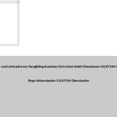
 und Lieferadresse: Paragliding Academy Chris Geist GmbH | Konstanzer 60 | 87534 
Shop: Hinterstaufen 10 | 87534 Oberstaufen