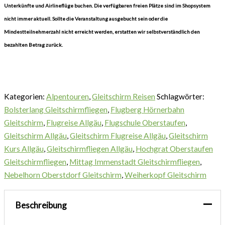
Unterkünfte und Airlineflüge buchen. Die verfügbaren freien Plätze sind im Shopsystem
nicht immer aktuell. Sollte die Veranstaltung ausgebucht sein oder die
Mindestteilnehmerzahl nicht erreicht werden, erstatten wir selbstverständlich den
bezahlten Betrag zurück.
Kategorien:
Alpentouren
,
Gleitschirm Reisen
Schlagwörter:
Bolsterlang Gleitschirmfliegen
,
Flugberg Hörnerbahn
Gleitschirm
,
Flugreise Allgäu
,
Flugschule Oberstaufen
,
Gleitschirm Allgäu
,
Gleitschirm Flugreise Allgäu
,
Gleitschirm
Kurs Allgäu
,
Gleitschirmfliegen Allgäu
,
Hochgrat Oberstaufen
Gleitschirmfliegen
,
Mittag Immenstadt Gleitschirmfliegen
,
Nebelhorn Oberstdorf Gleitschirm
,
Weiherkopf Gleitschirm
Beschreibung