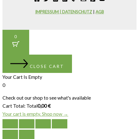
IMPRESSUM | DATENSCHUTZ
|
AGB
0
CLOSE CART
Your Cart Is Empty
0
Check out our shop to see what's available
Cart Total:
Total
0,00
€
Your cart is empty. Shop now →