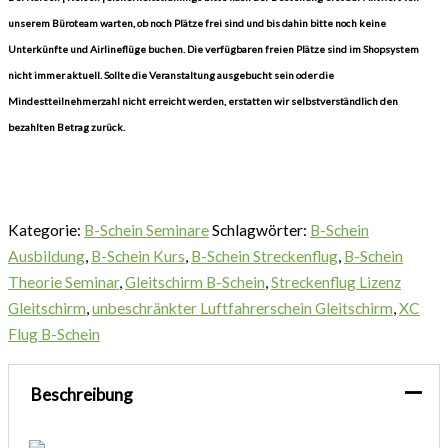
unserem Büroteam warten, ob noch Plätze frei sind und bis dahin bitte noch keine
Unterkünfte und Airlineflüge buchen. Die verfügbaren freien Plätze sind im Shopsystem
nicht immer aktuell. Sollte die Veranstaltung ausgebucht sein oder die
Mindestteilnehmerzahl nicht erreicht werden, erstatten wir selbstverständlich den
bezahlten Betrag zurück.
Kategorie:
B-Schein Seminare
Schlagwörter:
B-Schein
Ausbildung
,
B-Schein Kurs
,
B-Schein Streckenflug
,
B-Schein
Theorie Seminar
,
Gleitschirm B-Schein
,
Streckenflug Lizenz
Gleitschirm
,
unbeschränkter Luftfahrerschein Gleitschirm
,
XC
Flug B-Schein
Beschreibung