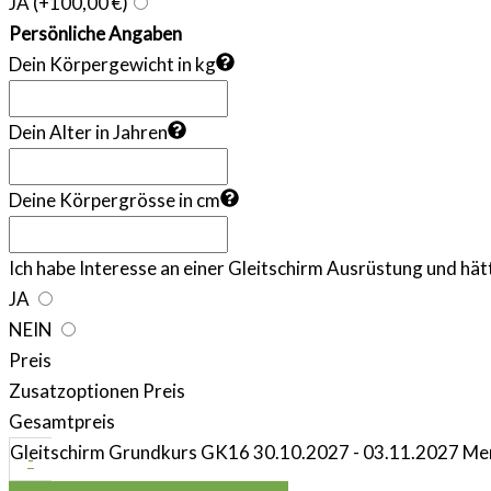
JA
(+100,00 €)
Persönliche Angaben
Dein Körpergewicht in kg
Dein Alter in Jahren
Deine Körpergrösse in cm
Ich habe Interesse an einer Gleitschirm Ausrüstung und hät
JA
NEIN
Preis
Zusatzoptionen Preis
Gesamtpreis
Gleitschirm Grundkurs GK16 30.10.2027 - 03.11.2027 M
-