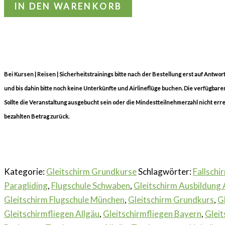
IN DEN WARENKORB
Bei Kursen | Reisen | Sicherheitstrainings bitte nach der Bestellung erst auf Antwo
und bis dahin bitte noch keine Unterkünfte und Airlineflüge buchen. Die verfügbaren
Sollte die Veranstaltung ausgebucht sein oder die Mindestteilnehmerzahl nicht erre
bezahlten Betrag zurück.
Kategorie:
Gleitschirm Grundkurse
Schlagwörter:
Fallschi
Paragliding
,
Flugschule Schwaben
,
Gleitschirm Ausbildung 
Gleitschirm Flugschule München
,
Gleitschirm Grundkurs
,
G
Gleitschirmfliegen Allgäu
,
Gleitschirmfliegen Bayern
,
Gleit