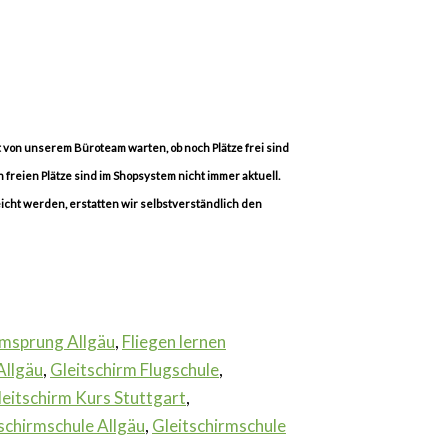
rt von unserem Büroteam warten, ob noch Plätze frei sind
 freien Plätze sind im Shopsystem nicht immer aktuell.
icht werden, erstatten wir selbstverständlich den
rmsprung Allgäu
,
Fliegen lernen
Allgäu
,
Gleitschirm Flugschule
,
leitschirm Kurs Stuttgart
,
schirmschule Allgäu
,
Gleitschirmschule