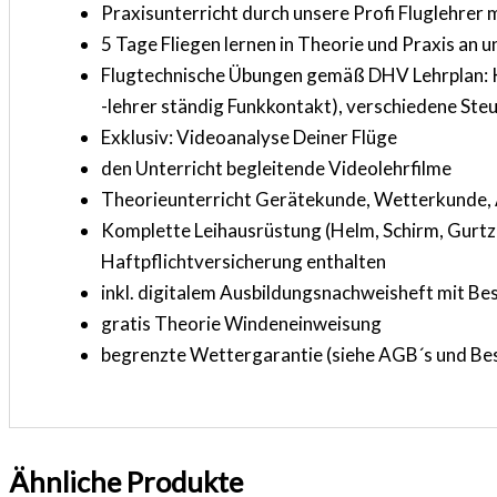
Praxisunterricht durch unsere Profi Fluglehrer 
5 Tage Fliegen lernen in Theorie und Praxis a
Flugtechnische Übungen gemäß DHV Lehrplan: Kur
-lehrer ständig Funkkontakt), verschiedene Ste
Exklusiv: Videoanalyse Deiner Flüge
den Unterricht begleitende Videolehrfilme
Theorieunterricht Gerätekunde, Wetterkunde,
Komplette Leihausrüstung (Helm, Schirm, Gurtze
Haftpflichtversicherung enthalten
inkl. digitalem Ausbildungsnachweisheft mit B
gratis Theorie Windeneinweisung
begrenzte Wettergarantie (siehe AGB´s und Be
Ähnliche Produkte