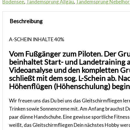
Bodensee
,
Tandemsprung Allgäu
,
Tandemsprung Nebelhor
Beschreibung
A-SCHEIN INHALTE
40%
Vom Fußgänger zum Piloten. Der Grund
beinhaltet Start- und Landetrainin
Videoanalyse und den kompletten G
schließt mit dem sog. L-Schein ab. N
Höhenflügen (Höhenschulung) begin
Wir freuen uns das Du bei uns das Gleitschirmfliegen le
Trinken sowie Sonnencreme mit. Am Anfang brauchst Du a
paar dünne Handschuhe. Eine gewisse sportliche Fitness
weißt, das Gleitschirmfliegen Dein nächstes Hobby werd