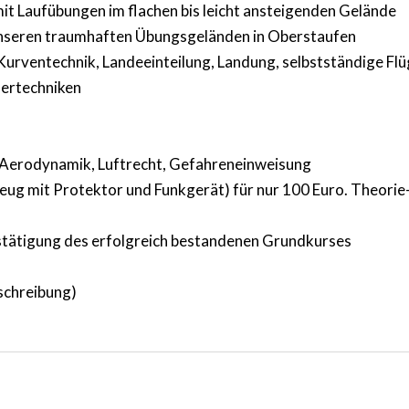
mit Laufübungen im flachen bis leicht ansteigenden Gelände
n unseren traumhaften Übungsgeländen in Oberstaufen
ventechnik, Landeeinteilung, Landung, selbstständige Flüge
uertechniken
 Aerodynamik, Luftrecht, Gefahreneinweisung
ug mit Protektor und Funkgerät) für nur 100 Euro. Theorie-
estätigung des erfolgreich bestandenen Grundkurses
schreibung)