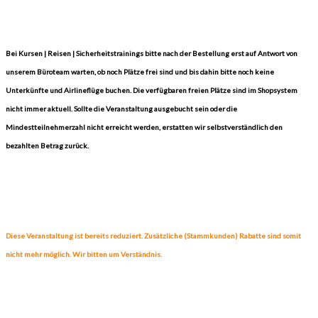
Bei Kursen | Reisen | Sicherheitstrainings bitte nach der Bestellung erst auf Antwort von
unserem Büroteam warten, ob noch Plätze frei sind und bis dahin bitte noch keine
Unterkünfte und Airlineflüge buchen. Die verfügbaren freien Plätze sind im Shopsystem
nicht immer aktuell. Sollte die Veranstaltung ausgebucht sein oder die
Mindestteilnehmerzahl nicht erreicht werden, erstatten wir selbstverständlich den
bezahlten Betrag zurück.
Diese Veranstaltung ist bereits reduziert. Zusätzliche (Stammkunden) Rabatte sind somit
nicht mehr möglich. Wir bitten um Verständnis.