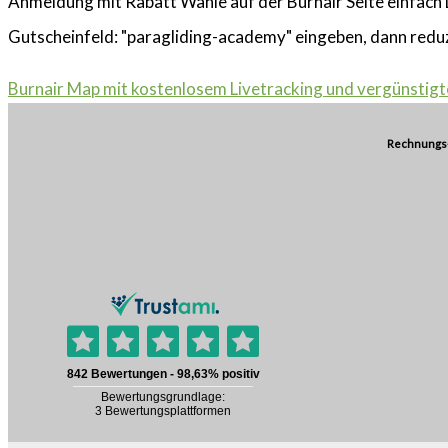
Anmeldung mit Rabatt
Wähle auf der Burnair Seite einfach
Gutscheinfeld: "paragliding-academy" eingeben, dann reduzi
Burnair Map mit kostenlosem Livetracking und vergünstigt
Rechnungs-