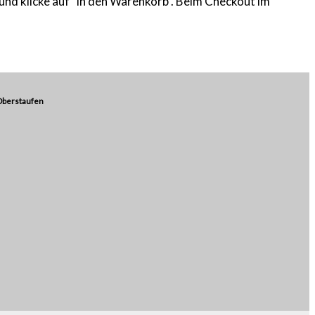
und klicke auf "In den Warenkorb". Beim Checkout im
Oberstaufen