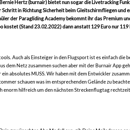
ernie Hertz (burnair) bietet nun sogar die Livetracking Fun
r Schritt in Richtung Sicherheit beim Gleitschirmfliegen und 
s Schüler der Paragliding Academy bekommt ihr das Premium 
kostet (Stand 23.02.2022) dann anstatt 129 Euro nur 119 Eu
ools. Auch als Einsteiger in den Flugsport ist es einfach die 
aus dem Netz zusammen suchen aber mit der Burnair App geht 
ür ein absolutes MUSS. Wir haben mit dem Entwickler zusamme
commer schauen was im entsprechenden Gelände zu beachten i
 enorm hilfreich um den nächsten Streckenflugtag rechtzei