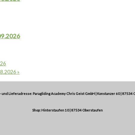
09.2026
026
.08.2026
»
 und Lieferadresse: Paragliding Academy Chris Geist GmbH | Konstanzer 60 | 87534 
Shop: Hinterstaufen 10 | 87534 Oberstaufen